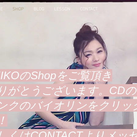
LE
SHOP
BLOG
LESSON
CONTACT
EIKOのShopをご覧頂き
りがとうございます。CD
ンクのバイオリンをクリッ
！
しくはCONTACTよりメッ