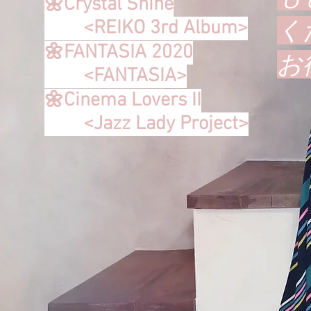
🌼Crystal Shine
く
<REIKO 3rd Album>
🌼FANTASIA 2020
​
<FANTASIA>
🌼Cinema Lovers II
<Jazz Lady Project>