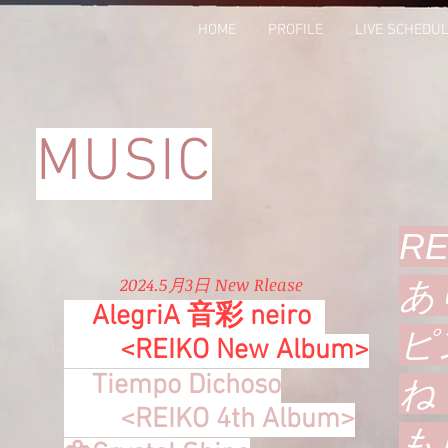
HOME
PROFILE
LIVE SCHEDU
MUSIC
R
​2024.5月3日 New Rlease
あ
🌼
AlegriA 音彩 neiro
ピ
<REIKO New Album>
🌼
Tiempo Dichoso
ね
<REIKO 4th Album>
も